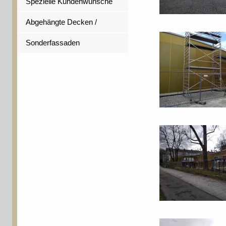
Spezielle Kundenwünsche
Abgehängte Decken /
Untersichtsverkleidungen
Sonderfassaden